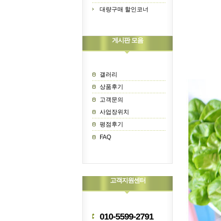
대량구매 할인코너
게시판 모음
갤러리
상품후기
고객문의
사업장위치
평점후기
FAQ
고객지원센터
010-5599-2791