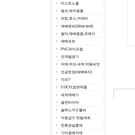
미스트노즐
펌프,에어용품
피팅,호스,커넥터
재배텐트(Glow tent)
발아,재배용품,트레이
재배포트
PVC파이프캡
안개발생기
야채,허브,새싹,약용씨앗
인공토양(재배배지)
지피7
COCO,암면제품
새싹재배기
절전타이머
솔레노이드밸브
자동급수 텃밭세트
친환경살충제
기타원예자재