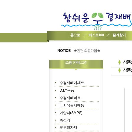
홈으로
베스트100
즐겨찾기
★기업회원가입 방법..
★회원 구입 시 1% 적립★
NOTICE
★간편 회원가입★
상품
쇼핑 카테고리
상품
수경재배기세트
D.I.Y용품
수경재배비료
LED식물재배등
아답터(SMPS)
측정기
분무경자재