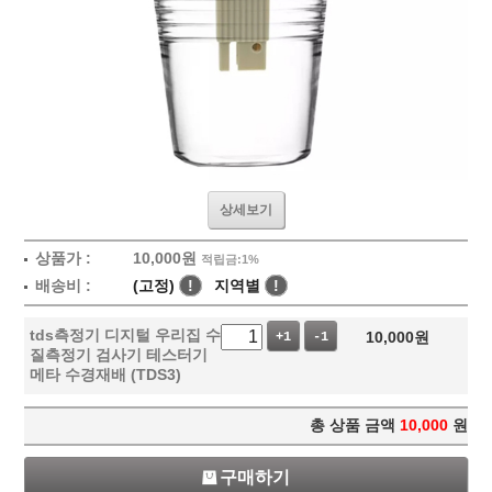
상세보기
상품가 :
10,000
원
적립금:1%
배송비 :
(고정)
!
지역별
!
tds측정기 디지털 우리집 수
10,000
원
+1
-1
질측정기 검사기 테스터기
메타 수경재배 (TDS3)
총 상품 금액
10,000
원
구매하기