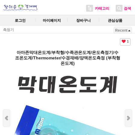
카테고리
검색
로그인
마이페이지
장바구니
관심상품
측정기
Recent
1
아마존막대온도계/부착형/수족관온도계/온도측정기/수
조온도계/Thermometer/수경재배/양액온도측정 (부착형
온도계)