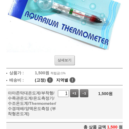
상세보기
상품가 :
1,500
원
적립금:1%
배송비 :
(고정)
!
지역별
!
아마존막대온도계/부착형/
1,500
원
+1
-1
수족관온도계/온도측정기/
수조온도계/Thermometer/
수경재배/양액온도측정 (부
착형온도계)
총 상품 금액
1,500
원