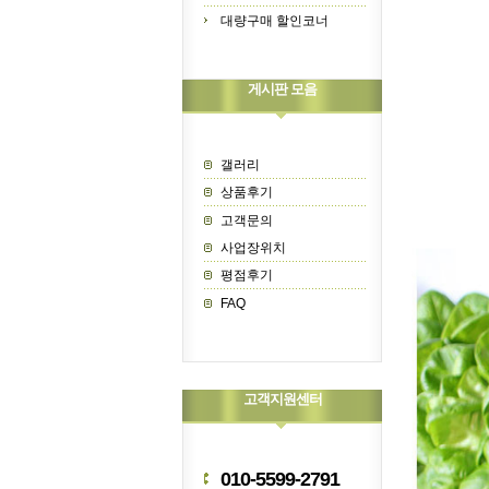
대량구매 할인코너
게시판 모음
갤러리
상품후기
고객문의
사업장위치
평점후기
FAQ
고객지원센터
010-5599-2791