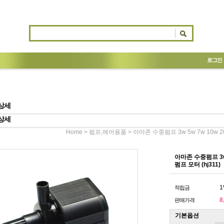
로그인
상세
상세
>
> 아마존 수중펌프 3w 5w 7w 10w 
Home
펌프,에어용품
아마존 수중펌프 3w
펌프 모터 (hj311)
1
적립금
8
판매가격
기본옵션