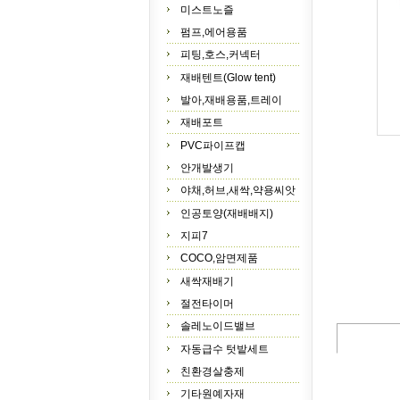
미스트노즐
펌프,에어용품
피팅,호스,커넥터
재배텐트(Glow tent)
발아,재배용품,트레이
재배포트
PVC파이프캡
안개발생기
야채,허브,새싹,약용씨앗
인공토양(재배배지)
지피7
COCO,암면제품
새싹재배기
절전타이머
솔레노이드밸브
자동급수 텃밭세트
친환경살충제
기타원예자재