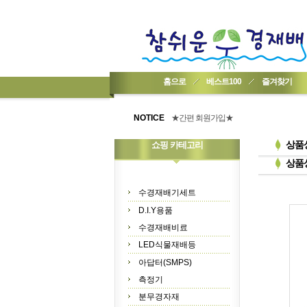
홈으로
베스트100
즐겨찾기
★기업회원가입 방법..
★회원 구입 시 1% 적립★
NOTICE
★간편 회원가입★
상품
쇼핑 카테고리
상품
수경재배기세트
D.I.Y용품
수경재배비료
LED식물재배등
아답터(SMPS)
측정기
분무경자재