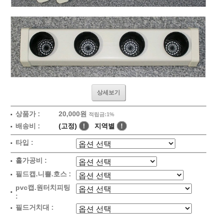
상세보기
상품가 :
20,000원
적립금:1%
배송비 :
(고정)
!
지역별
!
타입 :
홀가공비 :
필드캡.니쁠.호스 :
pvc캡.원터치피팅
:
필드거치대 :