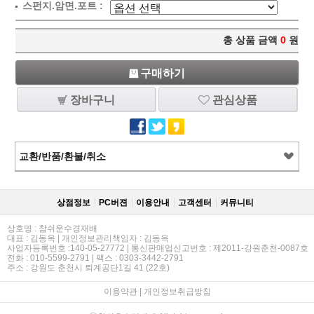
스펀지.암면.포트 :
총 상품 금액
0
원
구매하기
장바구니
관심상품
교환/반품/환불/취소
상점정보
PC버젼
이용안내
고객센터
커뮤니티
상호명 : 참쉬운수경재배
대표 : 김동옥 | 개인정보관리책임자 : 김동옥
사업자등록번호 :140-05-27772 | 통신판매업신고번호 : 제2011-강원춘천-0087호
전화 : 010-5599-2791 | 팩스 : 0303-3442-2791
주소 : 강원도 춘천시 퇴계공단1길 41 (22호)
이용약관
|
개인정보취급방침