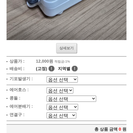
상세보기
상품가 :
12,000원
적립금:1%
배송비 :
(고정)
!
지역별
!
기포발생기 :
에어호스 :
콩돌 :
에어분배기 :
연결구 :
총 상품 금액
0
원