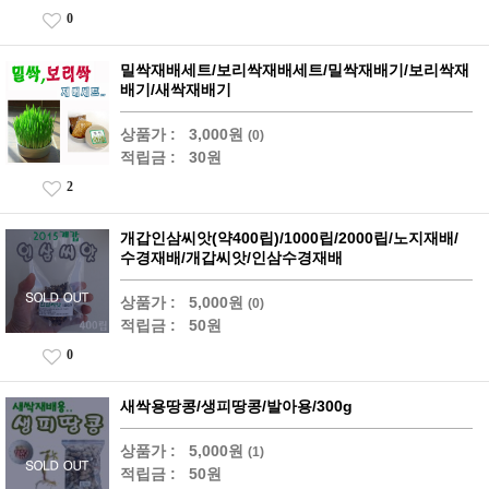
0
밀싹재배세트/보리싹재배세트/밀싹재배기/보리싹재
배기/새싹재배기
상품가 :
3,000원
(0)
적립금 :
30원
2
개갑인삼씨앗(약400립)/1000립/2000립/노지재배/
수경재배/개갑씨앗/인삼수경재배
상품가 :
5,000원
(0)
적립금 :
50원
0
새싹용땅콩/생피땅콩/발아용/300g
상품가 :
5,000원
(1)
적립금 :
50원