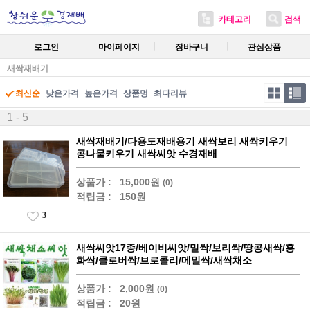
카테고리
검색
로그인
마이페이지
장바구니
관심상품
새싹재배기
최신순
낮은가격
높은가격
상품명
최다리뷰
1 - 5
새싹재배기/다용도재배용기 새싹보리 새싹키우기
콩나물키우기 새싹씨앗 수경재배
상품가 :
15,000원
(0)
적립금 :
150원
3
새싹씨앗17종/베이비씨앗/밀싹/보리싹/땅콩새싹/홍
화싹/클로버싹/브로콜리/메밀싹/새싹채소
상품가 :
2,000원
(0)
적립금 :
20원