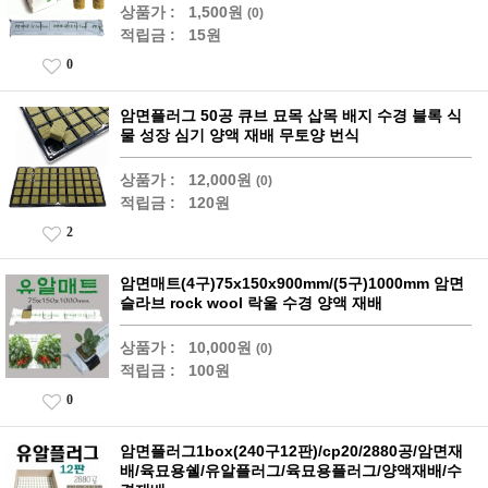
상품가 :
1,500원
(0)
적립금 :
15원
0
암면플러그 50공 큐브 묘목 삽목 배지 수경 블록 식
물 성장 심기 양액 재배 무토양 번식
상품가 :
12,000원
(0)
적립금 :
120원
2
암면매트(4구)75x150x900mm/(5구)1000mm 암면
슬라브 rock wool 락울 수경 양액 재배
상품가 :
10,000원
(0)
적립금 :
100원
0
암면플러그1box(240구12판)/cp20/2880공/암면재
배/육묘용쉘/유알플러그/육묘용플러그/양액재배/수