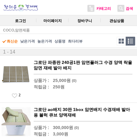
카테고리
검색
로그인
마이페이지
장바구니
관심상품
COCO,암면제품
최신순
낮은가격
높은가격
상품명
최다리뷰
1 - 14
그로단 파종판 240공1판 암면플러그 수경 양액 락울
암면 재배 발아 배지
상품가 :
25,000원
(0)
적립금 :
250원
2
그로단 ao배지 30판 1box 암면배지 수경재배 발아
용 블럭 큐브 양액재배
상품가 :
300,000원
(0)
적립금 :
3,000원