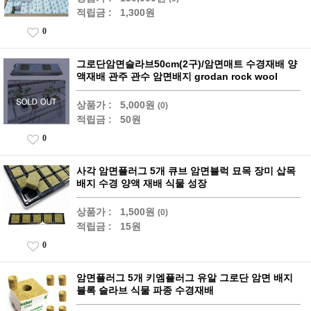
적립금 :
1,300원
0
그로단암면슬라브50cm(2구)/암면매트 수경재배 양
액재배 관주 관수 암면배지 grodan rock wool
상품가 :
5,000원
(0)
적립금 :
50원
0
사각 암면플러그 5개 큐브 암면블럭 묘목 장미 삽목
배지 수경 양액 재배 식물 성장
상품가 :
1,500원
(0)
적립금 :
15원
0
암면플러그 5개 키엠플러그 유알 그로단 암면 배지
블록 슬라브 식물 파종 수경재배