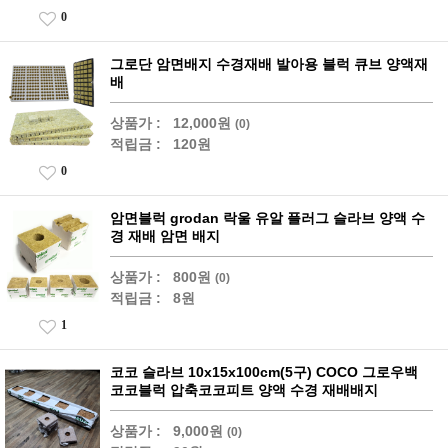
0
그로단 암면배지 수경재배 발아용 블럭 큐브 양액재
배
상품가 :
12,000원
(0)
적립금 :
120원
0
암면블럭 grodan 락울 유알 플러그 슬라브 양액 수
경 재배 암면 배지
상품가 :
800원
(0)
적립금 :
8원
1
코코 슬라브 10x15x100cm(5구) COCO 그로우백
코코블럭 압축코코피트 양액 수경 재배배지
상품가 :
9,000원
(0)