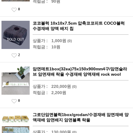
적립금 :
90원
0
코코블럭 10x10x7.5cm 압축코코피트 COCO블럭
수경재배 양액 배지 칩
상품가 :
1,000원
(0)
적립금 :
10원
2
암면매트1box(32ea)75x150x900mm4구/암면슬라
브 암면재배 락울 수경재배 양액재배 rock wool
상품가 :
220,000원
(0)
적립금 :
2,200원
0
그로단암면블럭1box/grodan/수경재배 암면재배 양
액재배 암면배지 암면블록 락울
상품가 :
130,000원
(0)