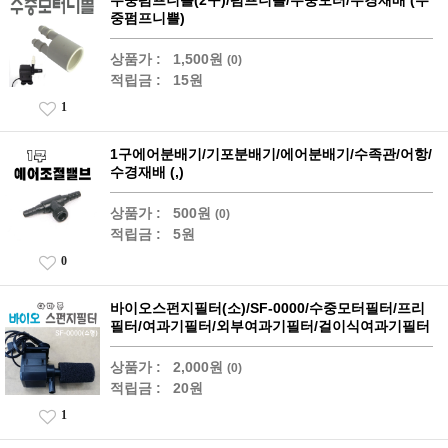
수중펌프니쁠(2구)/펌프니쁠/수중모터/수경재배 (수
중펌프니쁠)
상품가 :
1,500원
(0)
적립금 :
15원
1
1구에어분배기/기포분배기/에어분배기/수족관/어항/
수경재배 (,)
상품가 :
500원
(0)
적립금 :
5원
0
바이오스펀지필터(소)/SF-0000/수중모터필터/프리
필터/여과기필터/외부여과기필터/걸이식여과기필터
상품가 :
2,000원
(0)
적립금 :
20원
1