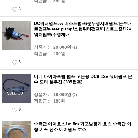
적립금 :
340원
3
DC워터펌프5w 미스트펌프/분무경재배펌프/온수매
트펌프/water pump/소형워터펌프/미스트노즐/12v
워터펌프/수경재배
상품가 :
20,000원
(2)
적립금 :
200원
5
미니 다이아프램 펌프 고온용 DC6-12v 워터펌프 온
수 모터 분무경 (385펌프)
상품가 :
18,000원
(0)
적립금 :
180원
0
수족관 에어호스1m 5m 기포발생기 호스 수족관 어
항 기포 산소 에어펌프 호스