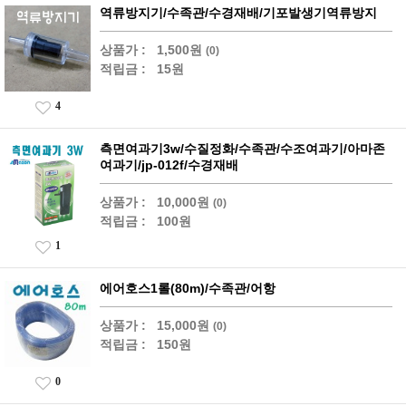
역류방지기/수족관/수경재배/기포발생기역류방지
상품가 :
1,500원
(0)
적립금 :
15원
4
측면여과기3w/수질정화/수족관/수조여과기/아마존
여과기/jp-012f/수경재배
상품가 :
10,000원
(0)
적립금 :
100원
1
에어호스1롤(80m)/수족관/어항
상품가 :
15,000원
(0)
적립금 :
150원
0