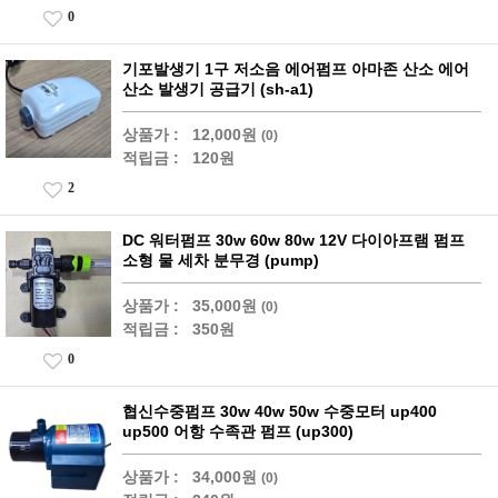
0
기포발생기 1구 저소음 에어펌프 아마존 산소 에어
산소 발생기 공급기 (sh-a1)
상품가 :
12,000원
(0)
적립금 :
120원
2
DC 워터펌프 30w 60w 80w 12V 다이아프램 펌프
소형 물 세차 분무경 (pump)
상품가 :
35,000원
(0)
적립금 :
350원
0
협신수중펌프 30w 40w 50w 수중모터 up400
up500 어항 수족관 펌프 (up300)
상품가 :
34,000원
(0)