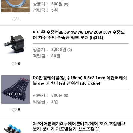
상품가 :
500원
(0)
적립금 :
5원
1
아마존 수중펌프 3w 5w 7w 10w 20w 30w 수중모
터 환수 수반 수족관 펌프 모터 (hj311)
상품가 :
8,000원
(0)
적립금 :
80원
6
DC전원케이블(암,수15cm) 5.5x2.1mm 아답터케이
블 diy 커넥터 led 전원선 (dc cable)
상품가 :
800원
(0)
적립금 :
8원
0
2구에어분배기/3구에어분배기/에어 호스 조절밸브
분지 분배기 기포발생기 산소조절 (,)