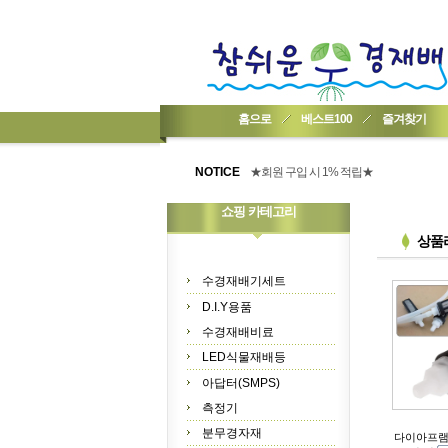
홈으로
베스트100
즐겨찾기
★기업회원가입 방법..
NOTICE
★회원 구입 시 1% 적립★
★간편 회원가입★
쇼핑 카테고리
상품
수경재배기세트
D.I.Y용품
수경재배비료
LED식물재배등
아답터(SMPS)
측정기
분무경자재
다이아프램