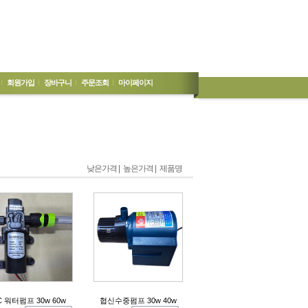
회원가입
장바구니
주문조회
마이페이지
낮은가격 |
높은가격 |
제품명
C 워터펌프 30w 60w
협신수중펌프 30w 40w