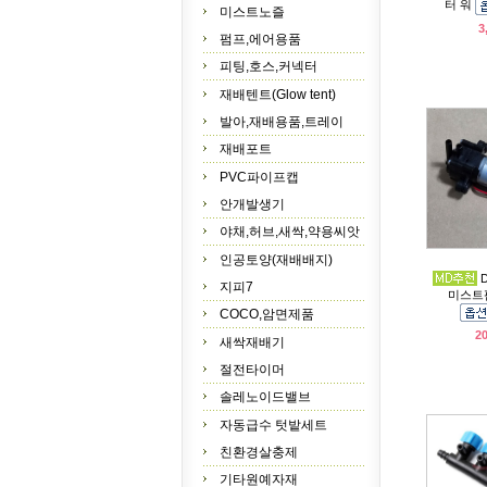
터 워
미스트노즐
3
펌프,에어용품
피팅,호스,커넥터
재배텐트(Glow tent)
발아,재배용품,트레이
재배포트
PVC파이프캡
안개발생기
야채,허브,새싹,약용씨앗
인공토양(재배배지)
지피7
미스트
COCO,암면제품
2
새싹재배기
절전타이머
솔레노이드밸브
자동급수 텃밭세트
친환경살충제
기타원예자재