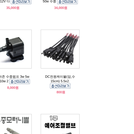
 12V 다
50w 수중
35,000원
34,000원
마존 수중펌프 3w 5w
DC전원케이블(암,수
 10w 2
15cm) 5.5x2.
8,000원
800원