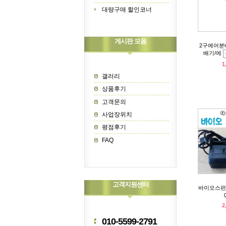
대량구매 할인코너
게시판 모음
2구에어분
배기/에
1
갤러리
상품후기
고객문의
사업장위치
평점후기
FAQ
고객지원센터
바이오스펀지
2
010-5599-2791