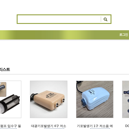
로그인
리스트
펌프 입수구 필
대광기포발생기 4구 저소
기포발생기 1구 저소음 에
D