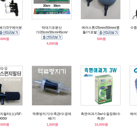
배기/3구에어분
막대기포분산
에어스톤/25mm/50mm/콩
수중
기/20cm/30cm/45cm/
돌/기포발
,000원
500원
4,000원
필터(소)/SF-
역류방지기/수족관/수경재
측면여과기3w/수질정화/수
에어
0000/
배/기
족관/
,000원
1,500원
10,000원