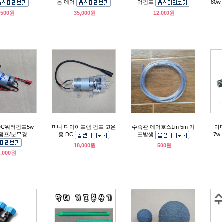
음 에어
어펌프
80w
,500원
35,000원
12,000원
DC워터펌프5w
미니 다이아프램 펌프 고온
수족관 에어호스1m 5m 기
아
펌프/분무경
용 DC
포발생
7w
18,000원
500원
0,000원