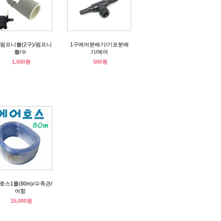
펌프니쁠(2구)/펌프니
1구에어분배기/기포분배
쁠/수
기/에어
1,500원
500원
호스1롤(80m)/수족관/
어항
15,000원