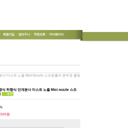
회원가입
장바구니
주문조회
마이페이지
 미스트 노즐 Mist Nozzle 스프링쿨러 분무경 쿨링
 하향식 안개분사 미스트 노즐 Mist nozzle 스프
링
%
,500원