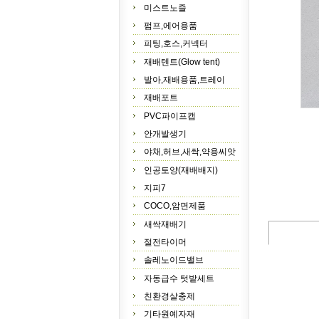
미스트노즐
펌프,에어용품
피팅,호스,커넥터
재배텐트(Glow tent)
발아,재배용품,트레이
재배포트
PVC파이프캡
안개발생기
야채,허브,새싹,약용씨앗
인공토양(재배배지)
지피7
COCO,암면제품
새싹재배기
절전타이머
솔레노이드밸브
자동급수 텃밭세트
친환경살충제
기타원예자재