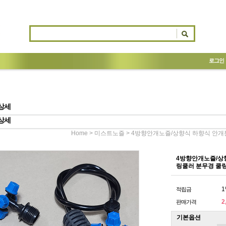
로그인
상세
상세
>
> 4방향안개노즐/상향식 하향식 안개분사
Home
미스트노즐
4방향안개노즐/상향식
링쿨러 분무경 쿨
1
적립금
2
판매가격
기본옵션