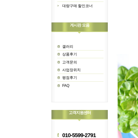
대량구매 할인코너
게시판 모음
갤러리
상품후기
고객문의
사업장위치
평점후기
FAQ
고객지원센터
010-5599-2791