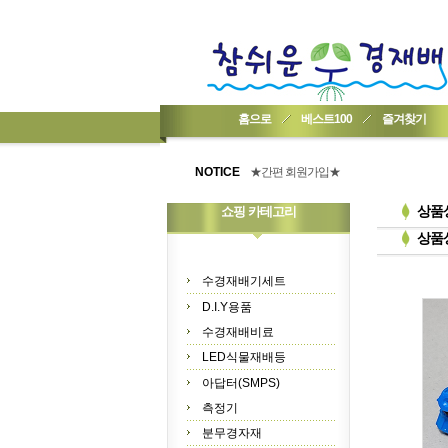
홈으로
베스트100
즐겨찾기
★기업회원가입 방법..
★회원 구입 시 1% 적립★
NOTICE
★간편 회원가입★
상품
쇼핑 카테고리
상품
수경재배기세트
D.I.Y용품
수경재배비료
LED식물재배등
아답터(SMPS)
측정기
분무경자재