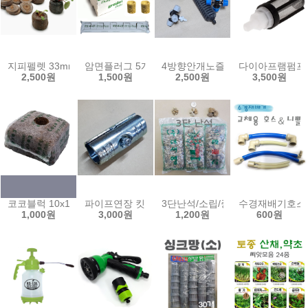
지피펠렛 33mm (10개) 44mm 피트 펠렛 모스 삽목 허브파종 압축 펠
암면플러그 5개 키엠플러그 유알 그로단 암면 배지 
4방향안개노즐/상향식 하향식 안개분사
다이아프램펌프 입수
2,500원
1,500원
2,500원
3,500원
코코블럭 10x10x7.5cm 압축코코피트 COCO블럭 수경재배 양액 배지
파이프연장 킷 (28Ø용) 메탈조인트 행거 파이프 연
3단난석/소립/중립/대립/휴가토난
수경재배기호스/
1,000원
3,000원
1,200원
600원