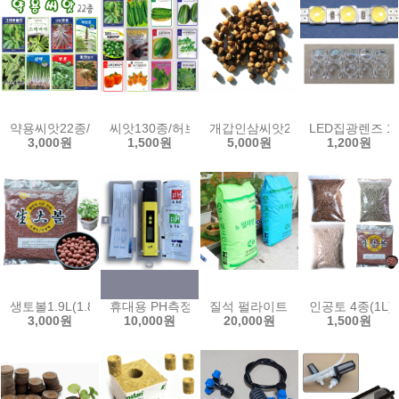
약용씨앗22종/그라비올라/스테비아/마카/아이스플랜트/백하수오/개갑
씨앗130종/허브/새싹/약초/버터헤드/고수/스위트
개갑인삼씨앗20g(약400립)/인
LED집광렌즈 10
3,000원
1,500원
5,000원
1,200원
생토볼1.9L(1.8kg)황토볼 분갈이 생토원 수족관 하이드로볼 수경식물
휴대용 PH측정기 ph메타 수질 테스터기 미터 센서 
질석 펄라이트 50L 100L 소립
인공토 4종(1
3,000원
10,000원
20,000원
1,500원