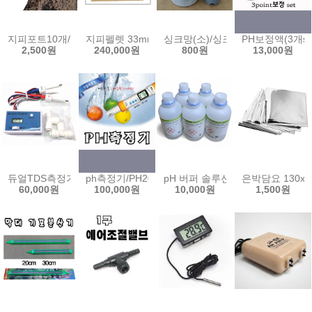
지피포트10개/6x6/8x8/친환경포트/피트모스포트/원형포트/씨앗/모
지피펠렛 33mm(2000개입) 44mm 압축 피트모스
싱크망(소)/싱크망(대)/걸음망/
PH보정액(3개set)/
2,500원
240,000원
800원
13,000원
듀얼TDS측정기/DM-1 수질측정기 정수기 양액농도 측정기 수경 양액재배 T
ph측정기/PH200/HM디지탈/수질측정기/ph메타/ph-m
pH 버퍼 솔루션 국산 교정 테스트 
은박담요 130x
60,000원
100,000원
10,000원
1,500원