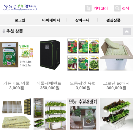
카테고리
검색
로그인
마이페이지
장바구니
관심상품
추천 상품
가든네트 넝쿨망 오이재배망 호박망 참외망 더덕망 넝쿨지지대
식물재배텐트 120x120x200cm 캐나다 그로우텐트
모듬씨앗 유럽 치커리 양상추 쌈채
그로단 ao배지 
3,000원
350,000원
3,000원
300,000원