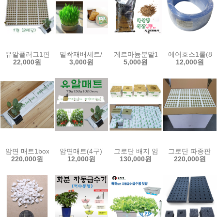
유알플러그1판(240공)/모종재배/암면재배/cp20
밀싹재배세트/보리싹재배세트/밀싹재배기/보리싹재
게르마늄분말1kg/게르마늄상토/
에어호스1롤(80
22,000원
3,000원
5,000원
12,000원
암면 매트1box(30ea)75x150x1000mm 유알 암면슬라브 락울 양액 
암면매트(4구)75x150x900mm/1000mm 암면슬라브 
그로단 배지 암면블럭 1box 양액
그로단 파종판 1
220,000원
12,000원
130,000원
220,000원