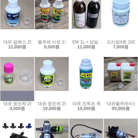
대유 칼북스 250ml 액상 식물 칼슘 보충제 수경재배 미량원소 ca 액비
물푸레 비료 1호 2호 500ml 수경재배 양액 비료 
EM 1L + 당밀 1L 친환경 이엠
도리팜4호 100
11,000원
5,500원
11,000원
7,000원
대유 응진싹 25ml/진딧물 응애 해충 친환경 농약 살충제
대유 응진싹 250ml 해충 친환경 농약 살충제 진딧물
대유 진목초 목초액 500ml 참나
대유물푸레비료1
3,000원
10,000원
10,000원
55,000원