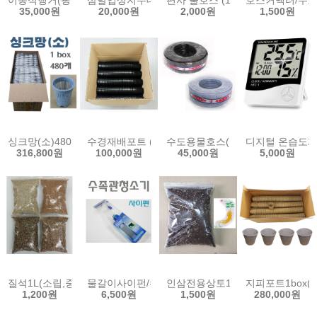
이동식행거(핑크,실버)/색상선택형/Hanger
삼발입상지주대 (단본조용) 스프링쿨러 삼각대 삼
편사 물호스 (1m) 16mm 19m
호스커넥터/수도
35,000원
20,000원
2,000원
1,500원
싱크망(소)480개BOX/걸음망/싱크대망/싱크대걸음망/수경재배포트/
수경재배포트 (소)1000개 수경 포트 풍난 다육 모종 
수도용물호스(고압50m)/15mm
디지털 온습도계 
316,800원
100,000원
45,000원
5,000원
질석1L(소립,중립,대립,특대립) 버미큐라이트 펄샤인 수경재배 양액
물갈이사이펀/수조청소기/수족관청소호스/수족관/
인삼전용상토1L/인삼재배상토 인
지피포트1box(
1,200원
6,500원
1,500원
280,000원