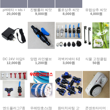
pH메타 + tds 측정기 휴대용 수질 산도 pH 측정기 테스터기 EC 수족관 (t
진빨롤라 씨앗 6000립 유럽 상추 쌈채소 샐러드 씨
롤로상추 씨앗 6000립 유럽상추 
유럽상추 씨앗 
20,000원
9,000원
8,000원
4,000원
DC 24V 아답터 1A 벽걸이형 어댑터 1000mA adapter (smps)
양캡 라인밸브 13mm 점적호스 점적 테이프 LD연
격벽커넥터 6종 벌크헤드 커넥터 
식물 고정클립 (
12,000원
1,200원
3,000원
50원
엔드플러그7종/피팅마개 원터치피팅마개 정수기피팅마개
우레탄호스(청색)/우레탄고압호스(투명)/에어호스
원터치피팅 고압 공압밸브 우레탄
콘센트타이머 15