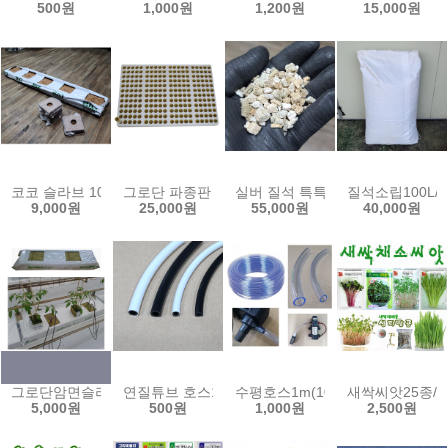
500원
1,000원
1,200원
15,000원
코코 슬라브 10x15x100cm(5구) COCO 그로우백 코코블럭 압축코
그로단 파종판 240공1판 암면 플러그 락울 유알 암면
실버 질석 특특대립80L/ 버미큘
질석소립100L/ 
9,000원
25,000원
55,000원
40,000원
그로단암면슬라브50cm(2구)/암면매트 수경재배 양액재배 관주 관수 암면배지 
연질튜브 호스1m 3x5 4x7 스프링쿨러 미스트 점적
수평호스1m(10,13,15,18mm)
새싹씨앗25종/
5,000원
500원
1,000원
2,500원