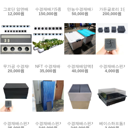
그로단 암면배지 수경재배 발아용 블럭 큐브 양액재배
수경재배기5종/양액재배기 인삼수경재배 LED수경재배기
만능수경재배기(3조)/고추재배기
가든글로리 1단 
12,000원
150,000원
50,000원
200,000원
무가공 수경재배 파이프 65A 1m 2개 국산 NFT 박막재배 필드 PVC파
NFT 수경재배필드 스마트팜 식물 PVC파이프 베드 재
수경재배양액통(55L)/양액박스
수경재배스펀지1
20,000원
35,000원
40,000원
4,000원
수경재배스펀지10장 새싹 스마트팜 씨앗 파종 모종 식물 발아용 사각
수경재배스펀지100판 22,000셀 파종스펀지 모종재
수경재배스펀지 홀 60판 1box 
베이스하프돔트레