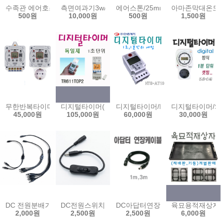
수족관 에어호스1m 5m 기포발생기 호스 수족관 어항 기포 산소 에어
측면여과기3w/수질정화/수족관/수조여과기/아마존여과기
에어스톤/25mm/50mm/콩돌/기포
아마존막대온도계
500원
10,000원
500원
1,500원
무한반복타이머(1초단위)/주간타이머(1분단위)/IRT16-B/IRT16-D
디지털타이머(독일)/1초단위/1분단위/TR611TOP2/간
디지털타이머/HTS-AT10/1초/1
디지털타이머/SJ
45,000원
105,000원
60,000원
30,000원
DC 전원분배기 2 4 8분배 CCTV 문어발 아답터 분배기
DC전원스위치케이블 12V 온오프 버튼 연장케이블 
DC아답터연장선1m/3m/아답터연장케이
육묘용적재상자(
2,000원
2,500원
2,500원
6,000원