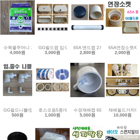
수목물주머니 25L(수액세트) 물포대 점적 관수 관주 수목 나무 물주머
GG필드캡 입수 출수 박막재배 NFT CAP 양액 수경 
65A 앤드캡 2개 홀가공 백색 pvc
65A연장소켓/
4,000원
3,000원
2,800원
2,000원
GG필드니쁠/입수니쁠/출수니쁠/수경재배기니쁠
호스모음5종/우레탄호스 정수기 튜빙 pe 고압 에어
수경재배캡 65A용 DIY 양액 수경
재배필드거치대(2
500원
1,000원
5,000원
10,000원