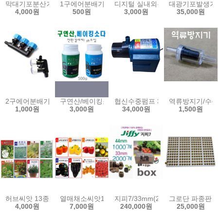
막대기포분산기/20cm/30cm/45cm/막대에어분산기/기포발생/에어발생
1구에어분배기/기포분배기/에어분배기/수족관/어항/수
디지털 실내외온도계 센서분리형 디지
대광기포발생기 4
4,000원
500원
3,000원
35,000원
2구에어분배기/3구에어분배기/에어 호스 조절밸브 분지 분배기 기포발생
구연산/베이킹소다/500g/PH조절/친환경세제/다목적
협신수중펌프 30w 40w 50w 수중모터
역류방지기/수
1,000원
3,000원
34,000원
1,500원
허브씨앗 13종 스피아민트 히솝 케모마일 켓닙 마조람 라벤다 스위트
열매채소씨앗10종/아티쵸크 파프리카씨앗 스카롤라
지피7/33mm(2000개1box)/44
그로단 파종판 2
4,000원
7,000원
240,000원
25,000원