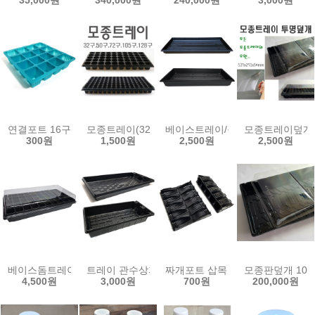
35,000원
340,000원
240,000원
3,000원
연결포트 16구 25구 36구 흰색 검정 모종판 육묘판 모종 트레이 하프
모종트레이(32구~128구)/모종판/0.8T/육묘판/
베이스트레이/육묘재배용/수경재배/
모종트레이덮개(
300원
1,500원
2,500원
2,500원
베이스돔트레이/베이스트레이+투명덮개 모종판덥개 물받이 육묘판 
트레이 관수상자 wc-m 모종판 모종트레이 물받이 
짜개포트 삽목 모종포트 관수상자
모종판덮개 10
4,500원
3,000원
700원
200,000원