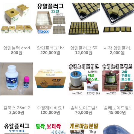
암면블럭 grodan 락울 유알 플러그 슬라브 양액 수경 재배 암면 배지
암면플러그1box(240구12판)/cp20/2880공/
암면플러그 50공 큐브 묘목 삽목 
사각 암면플러그 
800원
220,000원
12,000원
2,000원
칼북스 25ml 250ml 액상칼슘제 미량원소 칼슘 액비 식물 영양제
수경재배비료 5종 20kg 종합한방 토마토 고추 오이 
솔레노이드밸브15A(1/2인치)/상시닫힘형
솔레노이드밸브8A(
3,500원
120,000원
70,000원
45,000원