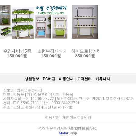
수경재배기5종/양액재배기 인삼수경재배기 LED수경재배기 아쿠아포
소형수경재배기 1단 2단 3단 채소 허브 야채 인삼 
하이드로행거킷2단/3단/HGH-2/
150,000원
150,000원
250,000원
상점정보
PC버젼
이용안내
고객센터
커뮤니티
상호명 : 참쉬운수경재배
대표 : 김동옥 | 개인정보관리책임자 : 김동옥
사업자등록번호 :140-05-27772 | 통신판매업신고번호 : 제2011-강원춘천-0087호
전화 : 010-5599-2791 | 팩스 : 0303-3442-2791
주소 : 강원도 춘천시 퇴계공단1길 41 (22호)
이용약관
|
개인정보취급방침
ⓒ참쉬운수경재배 All right reserved.
Make
Shop