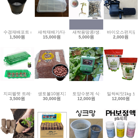
수경재배포트 (小)10개 (中)5개 수경 포트 양액 재배 풍난 모종 난 화분
새싹재배기/다용도재배용기 새싹보리 새싹키우기 
새싹용땅콩/생피땅콩/발아용/300g
바이오스펀지필터
1,500원
15,000원
5,000원
2,000원
지피펠렛 트레이 지피7 재배 트레이 피트펠렛 펠릿 미니온실 핸디가든
생토볼10봉지19L(18kg)황토볼 하이드로볼 분갈이
토양수분계 식물 화분 습도 조도 산도 
밀싹씨앗1kg 보
3,500원
30,000원
12,000원
12,000원