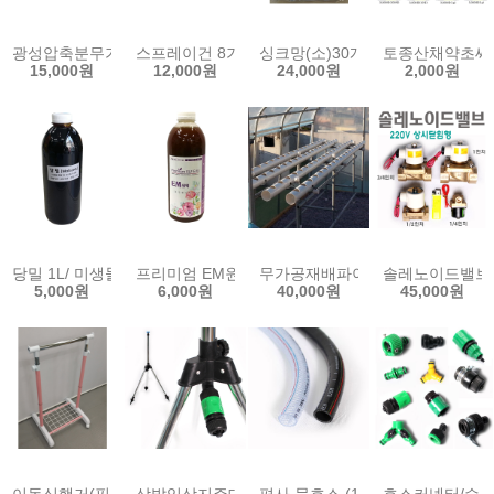
광성압축분무기 1.5L 안개 분무 미스트 엽면시비 소독 살균 농약살포
스프레이건 8기능 분사건 세차 호스 정원 물 분무기
싱크망(소)30개/걸음망/싱크대
토종산채약초씨앗
15,000원
12,000원
24,000원
2,000원
당밀 1L/ 미생물 EM 발효 배양 이멤 원액 발효액 활성액 친환경 EM 
프리미엄 EM원액 1L 친환경 이엠 미생물 액비 비료
무가공재배파이프 2m 65A 2개 
솔레노이드밸브8A/
5,000원
6,000원
40,000원
45,000원