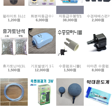
펄라이트 1L(소,중,대립)/퍼라이트 조경 수경재배 양액재배 배지 분갈
화분자동급수기5호/저수통형/심지화분/자동급수화
자동급수봉텃밭재배기/자동물보충
수경재배스펀지 
1,200원
6,000원
38,000원
2,000원
휴가토난석(1L)/소립/중립/수경재배배지/분갈이/인공토양/여과재/수
기포발생기 1구 저소음 에어펌프 아마존 산소 에어 산소
수중펌프니쁠(2구)/펌프니쁠/수중
아마존 수중펌프 3
1,500원
12,000원
1,500원
8,000원