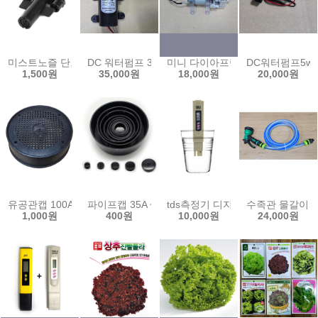
미스트노즐 단포거 이스라엘제 쿨링포그 fog 저압 안개분사노즐 분무
DC 워터펌프 30w 60w 80w 12V 다이아프램 펌프 소
미니 다이아프램 펌프 고온용 DC6-
DC워터펌프5w
1,500원
35,000원
18,000원
20,000원
유공관캡 100A 통기관 캡 수목 숨틀 파이프 뚜껑 배수구 덮개
파이프캡 35A ~ 200A pvc 원형 마감 앤드 캡 배관
tds측정기 디지털 우리집 수질측정
수족관 물갈이 호
1,000원
400원
10,000원
24,000원