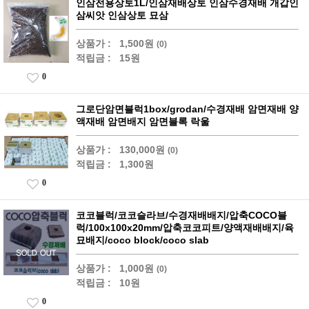
인삼전용상토1L/인삼재배상토 인삼수경재배 개갑인
삼씨앗 인삼상토 묘삼
상품가 :
1,500원
(0)
적립금 :
15원
0
그로단암면블럭1box/grodan/수경재배 암면재배 양
액재배 암면배지 암면블록 락울
상품가 :
130,000원
(0)
적립금 :
1,300원
0
코코블럭/코코슬라브/수경재배배지/압축COCO블
럭/100x100x20mm/압축코코피트/양액재배배지/육
묘배지/coco block/coco slab
상품가 :
1,000원
(0)
적립금 :
10원
0