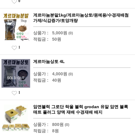
0
게르마늄분말1kg/게르마늄상토/원예용/수경재배첨
가제/식감증가/토양개량
상품가 :
5,000원
(0)
적립금 :
50원
1
게르마늄상토 4L
상품가 :
4,000원
(0)
적립금 :
40원
1
암면블럭 그로단 락울 블럭 grodan 유알 암면 블록
매트 플러그 양액 재배 수경재배 배지
상품가 :
800원
(0)
적립금 :
8원