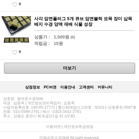
0
사각 암면플러그 5개 큐브 암면블럭 묘목 장미 삽목
배지 수경 양액 재배 식물 성장
상품가 :
1,500원
(0)
적립금 :
15원
0
더보기
상점정보
PC버젼
이용안내
고객센터
커뮤니티
상호명 : 참쉬운수경재배
대표 : 김동옥 | 개인정보관리책임자 : 김동옥
사업자등록번호 :140-05-27772 | 통신판매업신고번호 : 제2011-강원춘천-0087호
전화 : 010-5599-2791 | 팩스 : 0303-3442-2791
주소 : 강원도 춘천시 퇴계공단1길 41 (22호)
이용약관
|
개인정보취급방침
ⓒ참쉬운수경재배 All right reserved.