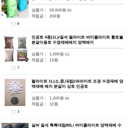
상품가 :
20,000원
(0)
적립금 :
200원
0
인공토 4종(1L)/질석 펄라이트 버미큘라이트 황토볼
분갈이용토 수경재배배지 양액배지
상품가 :
1,500원
(1)
적립금 :
15원
7
펄라이트 1L(소,중,대립)/퍼라이트 조경 수경재배 양
액재배 배지 분갈이 상토 인공토
상품가 :
1,200원
(0)
적립금 :
12원
3
실버 질석 특특대립80L/ 버미큘라이트 양액재배 수