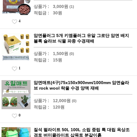
상품가 :
3,000원
(1)
적립금 :
30원
4
암면플러그 5개 키엠플러그 유알 그로단 암면 배지
블록 슬라브 식물 파종 수경재배
상품가 :
1,500원
(0)
적립금 :
15원
1
암면매트(4구)75x150x900mm/1000mm 암면슬라
브 rock wool 락울 수경 양액 재배
상품가 :
12,000원
(0)
적립금 :
120원
0
질석 펄라이트 50L 100L 소립 중립 특 대립 옥상조
경토 버미큘라이트 삽목토 분갈이흙