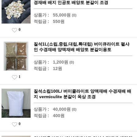
경재배 배지 인공토 배양토 분갈이 조경
상품가 :
55,000원
(0)
적립금 :
550원
0
질석1L(소립,중립,대립,특대립) 버미큐라이트 펄샤
인 수경재배 양액재배 배양토 분갈이용토
상품가 :
1,200원
(0)
적립금 :
12원
1
질석소립100L/ 버미큘라이트 양액재배 수경재배 배
지 vermiculite 분갈이 옥상 조경
상품가 :
40,000원
(0)
적립금 :
400원
0