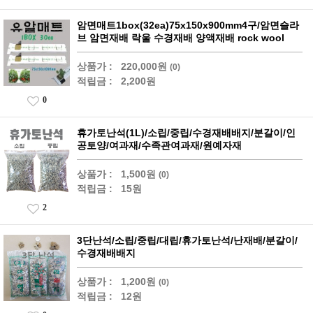
암면매트1box(32ea)75x150x900mm4구/암면슬라
브 암면재배 락울 수경재배 양액재배 rock wool
상품가 :
220,000원
(0)
적립금 :
2,200원
0
휴가토난석(1L)/소립/중립/수경재배배지/분갈이/인
공토양/여과재/수족관여과재/원예자재
상품가 :
1,500원
(0)
적립금 :
15원
2
3단난석/소립/중립/대립/휴가토난석/난재배/분갈이/
수경재배배지
상품가 :
1,200원
(0)
적립금 :
12원