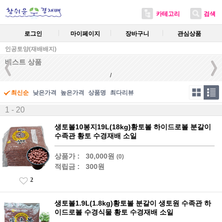
카테고리
검색
로그인
마이페이지
장바구니
관심상품
인공토양(재배배지)
베스트 상품
/
최신순
낮은가격
높은가격
상품명
최다리뷰
1 - 20
생토볼10봉지19L(18kg)황토볼 하이드로볼 분갈이
수족관 황토 수경재배 소일
상품가 :
30,000원
(0)
적립금 :
300원
2
생토볼1.9L(1.8kg)황토볼 분갈이 생토원 수족관 하
이드로볼 수경식물 황토 수경재배 소일